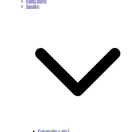
Parní mlýn
Spolky
Fotografie z akcí