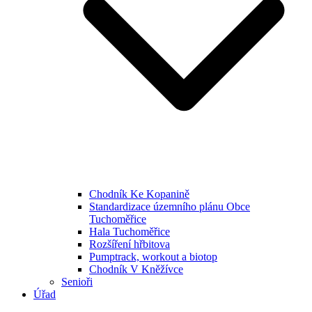
Chodník Ke Kopanině
Standardizace územního plánu Obce
Tuchoměřice
Hala Tuchoměřice
Rozšíření hřbitova
Pumptrack, workout a biotop
Chodník V Kněžívce
Senioři
Úřad