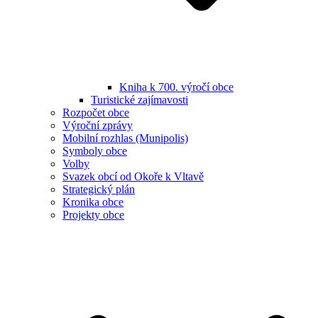
Kniha k 700. výročí obce
Turistické zajímavosti
Rozpočet obce
Výroční zprávy
Mobilní rozhlas (Munipolis)
Symboly obce
Volby
Svazek obcí od Okoře k Vltavě
Strategický plán
Kronika obce
Projekty obce