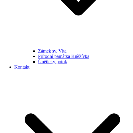
Zámek sv. Víta
Přírodní památka Kněžívka
Únětický potok
Kontakt