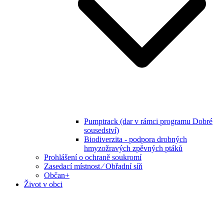
Pumptrack (dar v rámci programu Dobré
sousedství)
Biodiverzita - podpora drobných
hmyzožravých zpěvných ptáků
Prohlášení o ochraně soukromí
Zasedací místnost ⁄ Obřadní síň
Občan+
Život v obci