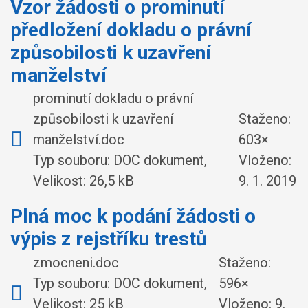
Vzor žádosti o prominutí
předložení dokladu o právní
způsobilosti k uzavření
manželství
prominutí dokladu o právní
způsobilosti k uzavření
Staženo:
manželství.doc
603×
Typ souboru: DOC dokument,
Vloženo:
Velikost: 26,5 kB
9. 1. 2019
Plná moc k podání žádosti o
výpis z rejstříku trestů
zmocneni.doc
Staženo:
Typ souboru: DOC dokument,
596×
Velikost: 25 kB
Vloženo:
9.