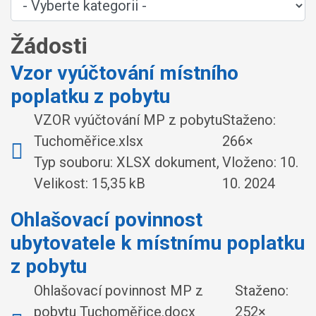
Žádosti
Vzor vyúčtování místního
poplatku z pobytu
VZOR vyúčtování MP z pobytu
Staženo:
Tuchoměřice.xlsx
266×
Typ souboru: XLSX dokument,
Vloženo:
10.
Velikost: 15,35 kB
10. 2024
Ohlašovací povinnost
ubytovatele k místnímu poplatku
z pobytu
Ohlašovací povinnost MP z
Staženo:
pobytu Tuchoměřice.docx
252×