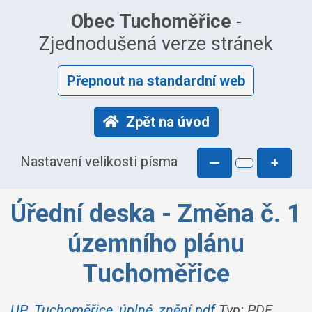
Obec Tuchoměřice
-
Zjednodušená verze stránek
Přepnout na standardní web
Zpět na úvod
Nastavení velikosti písma
—
+
Úřední deska - Změna č. 1
územního plánu
Tuchoměřice
UP_Tuchoměřice_úplné_znění.pdf
Typ: PDF