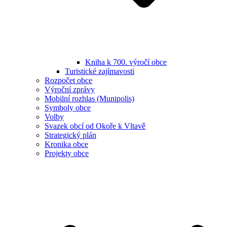
Kniha k 700. výročí obce
Turistické zajímavosti
Rozpočet obce
Výroční zprávy
Mobilní rozhlas (Munipolis)
Symboly obce
Volby
Svazek obcí od Okoře k Vltavě
Strategický plán
Kronika obce
Projekty obce