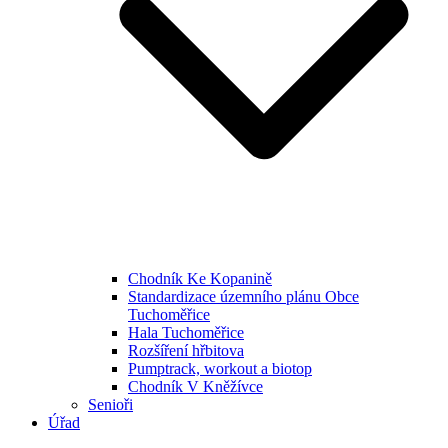
Chodník Ke Kopanině
Standardizace územního plánu Obce
Tuchoměřice
Hala Tuchoměřice
Rozšíření hřbitova
Pumptrack, workout a biotop
Chodník V Kněžívce
Senioři
Úřad