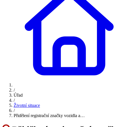
/
Úřad
/
Životní situace
/
Přidělení registrační značky vozidla a…