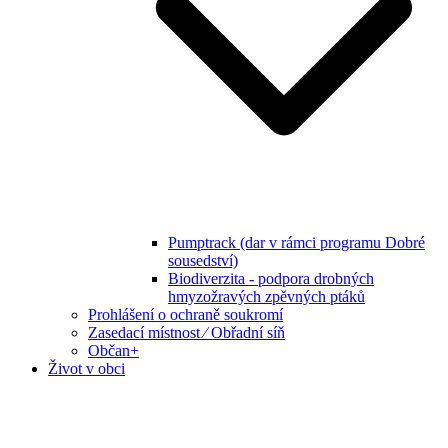
Pumptrack (dar v rámci programu Dobré
sousedství)
Biodiverzita - podpora drobných
hmyzožravých zpěvných ptáků
Prohlášení o ochraně soukromí
Zasedací místnost ⁄ Obřadní síň
Občan+
Život v obci