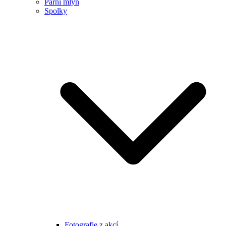
Parní mlýn
Spolky
Fotografie z akcí