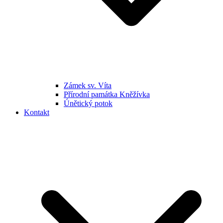
Zámek sv. Víta
Přírodní památka Kněžívka
Únětický potok
Kontakt