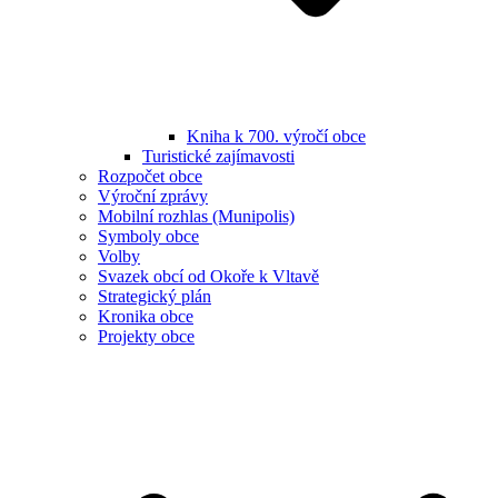
Kniha k 700. výročí obce
Turistické zajímavosti
Rozpočet obce
Výroční zprávy
Mobilní rozhlas (Munipolis)
Symboly obce
Volby
Svazek obcí od Okoře k Vltavě
Strategický plán
Kronika obce
Projekty obce