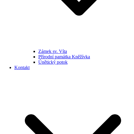
Zámek sv. Víta
Přírodní památka Kněžívka
Únětický potok
Kontakt