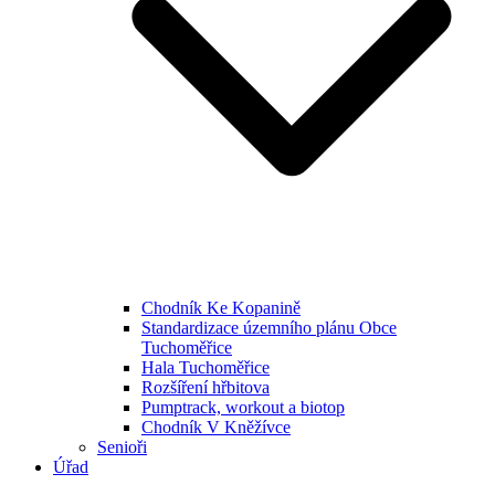
Chodník Ke Kopanině
Standardizace územního plánu Obce
Tuchoměřice
Hala Tuchoměřice
Rozšíření hřbitova
Pumptrack, workout a biotop
Chodník V Kněžívce
Senioři
Úřad