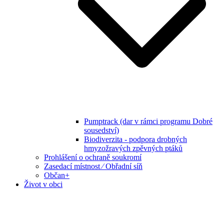
Pumptrack (dar v rámci programu Dobré
sousedství)
Biodiverzita - podpora drobných
hmyzožravých zpěvných ptáků
Prohlášení o ochraně soukromí
Zasedací místnost ⁄ Obřadní síň
Občan+
Život v obci