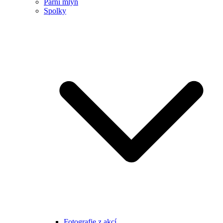
Parní mlýn
Spolky
Fotografie z akcí