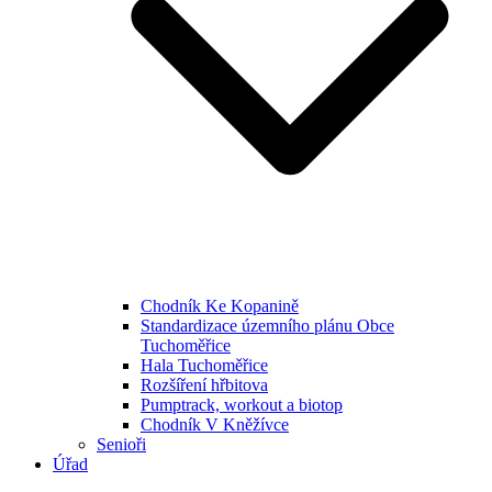
Chodník Ke Kopanině
Standardizace územního plánu Obce
Tuchoměřice
Hala Tuchoměřice
Rozšíření hřbitova
Pumptrack, workout a biotop
Chodník V Kněžívce
Senioři
Úřad