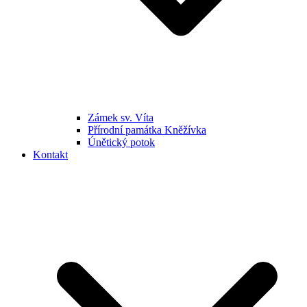
Zámek sv. Víta
Přírodní památka Kněžívka
Únětický potok
Kontakt