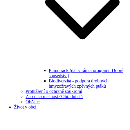
Pumptrack (dar v rámci programu Dobré
sousedství)
Biodiverzita - podpora drobných
hmyzožravých zpěvných ptáků
Prohlášení o ochraně soukromí
Zasedací místnost ⁄ Obřadní síň
Občan+
Život v obci