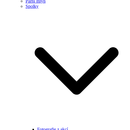
Parní mlýn
Spolky
Fotografie z akcí