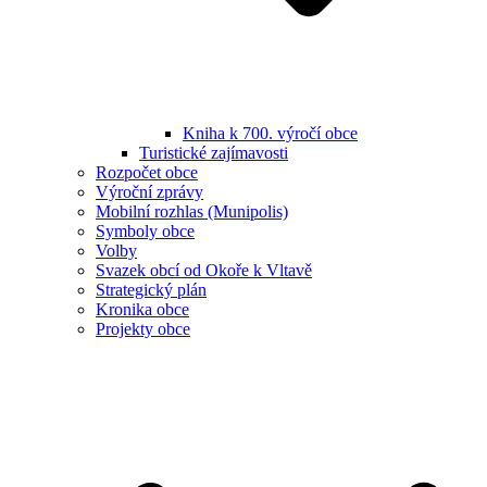
Kniha k 700. výročí obce
Turistické zajímavosti
Rozpočet obce
Výroční zprávy
Mobilní rozhlas (Munipolis)
Symboly obce
Volby
Svazek obcí od Okoře k Vltavě
Strategický plán
Kronika obce
Projekty obce