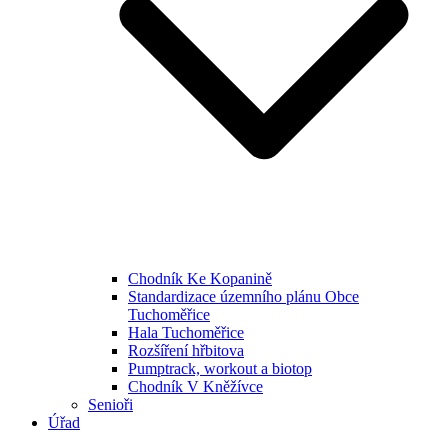
Chodník Ke Kopanině
Standardizace územního plánu Obce
Tuchoměřice
Hala Tuchoměřice
Rozšíření hřbitova
Pumptrack, workout a biotop
Chodník V Kněžívce
Senioři
Úřad