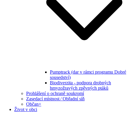
Pumptrack (dar v rámci programu Dobré
sousedství)
Biodiverzita - podpora drobných
hmyzožravých zpěvných ptáků
Prohlášení o ochraně soukromí
Zasedací místnost ⁄ Obřadní síň
Občan+
Život v obci