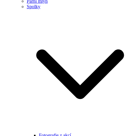
Parní mlýn
Spolky
Fotografie z akcí