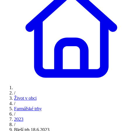
/
Život v obci
/
Farmářské trhy
/
2023
/
Bleší trh 18.6.2023