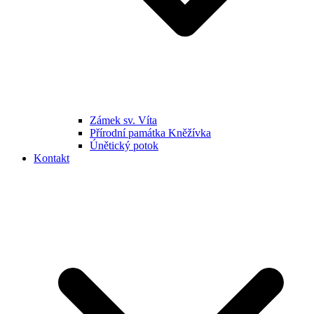
Zámek sv. Víta
Přírodní památka Kněžívka
Únětický potok
Kontakt