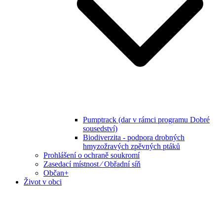
Pumptrack (dar v rámci programu Dobré
sousedství)
Biodiverzita - podpora drobných
hmyzožravých zpěvných ptáků
Prohlášení o ochraně soukromí
Zasedací místnost ⁄ Obřadní síň
Občan+
Život v obci