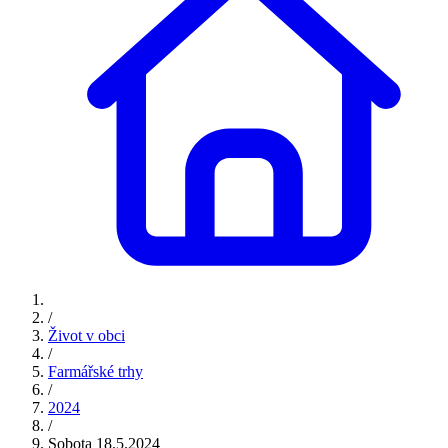
/
Život v obci
/
Farmářské trhy
/
2024
/
Sobota 18.5.2024