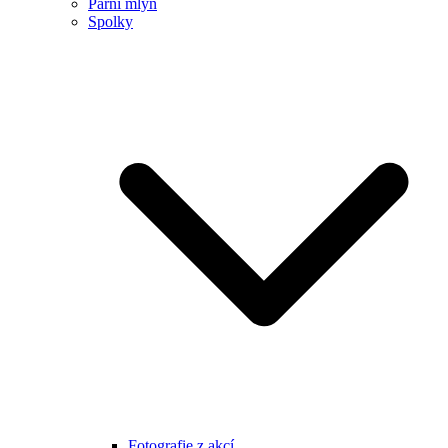
Parní mlýn
Spolky
Fotografie z akcí