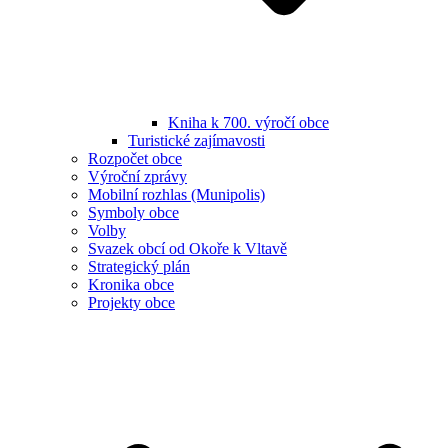
Kniha k 700. výročí obce
Turistické zajímavosti
Rozpočet obce
Výroční zprávy
Mobilní rozhlas (Munipolis)
Symboly obce
Volby
Svazek obcí od Okoře k Vltavě
Strategický plán
Kronika obce
Projekty obce