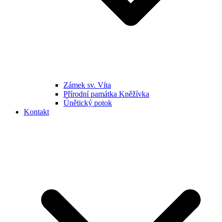
Zámek sv. Víta
Přírodní památka Kněžívka
Únětický potok
Kontakt