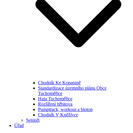
Chodník Ke Kopanině
Standardizace územního plánu Obce
Tuchoměřice
Hala Tuchoměřice
Rozšíření hřbitova
Pumptrack, workout a biotop
Chodník V Kněžívce
Senioři
Úřad