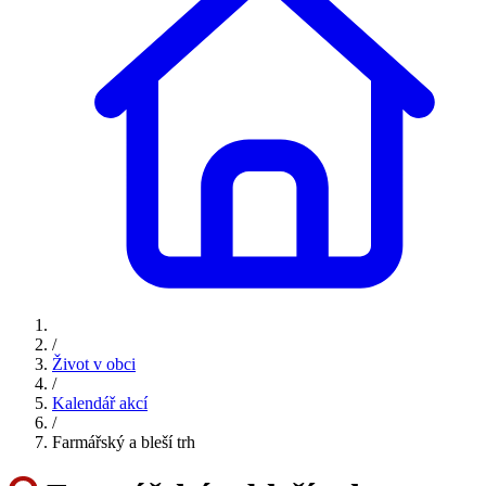
/
Život v obci
/
Kalendář akcí
/
Farmářský a bleší trh