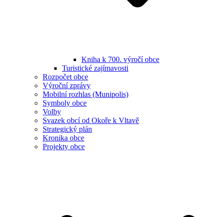
Kniha k 700. výročí obce
Turistické zajímavosti
Rozpočet obce
Výroční zprávy
Mobilní rozhlas (Munipolis)
Symboly obce
Volby
Svazek obcí od Okoře k Vltavě
Strategický plán
Kronika obce
Projekty obce