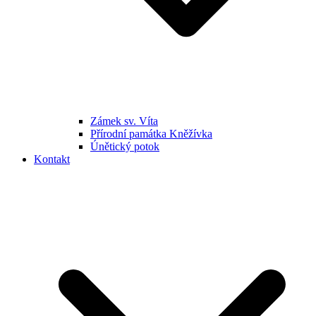
Zámek sv. Víta
Přírodní památka Kněžívka
Únětický potok
Kontakt