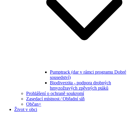
Pumptrack (dar v rámci programu Dobré
sousedství)
Biodiverzita - podpora drobných
hmyzožravých zpěvných ptáků
Prohlášení o ochraně soukromí
Zasedací místnost ⁄ Obřadní síň
Občan+
Život v obci