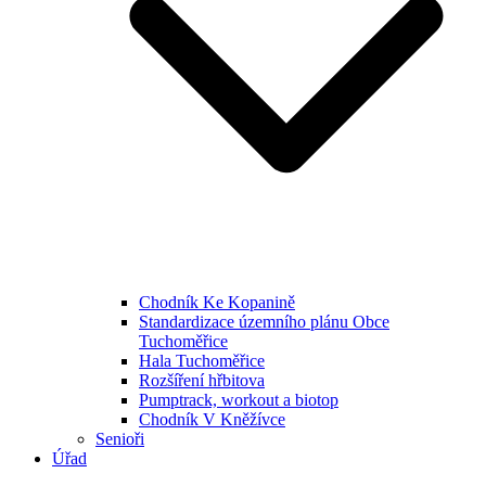
Chodník Ke Kopanině
Standardizace územního plánu Obce
Tuchoměřice
Hala Tuchoměřice
Rozšíření hřbitova
Pumptrack, workout a biotop
Chodník V Kněžívce
Senioři
Úřad