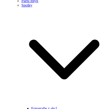
Parní mlýn
Spolky
Fotografie z akcí