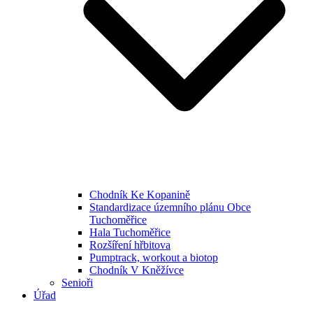
Chodník Ke Kopanině
Standardizace územního plánu Obce
Tuchoměřice
Hala Tuchoměřice
Rozšíření hřbitova
Pumptrack, workout a biotop
Chodník V Kněžívce
Senioři
Úřad