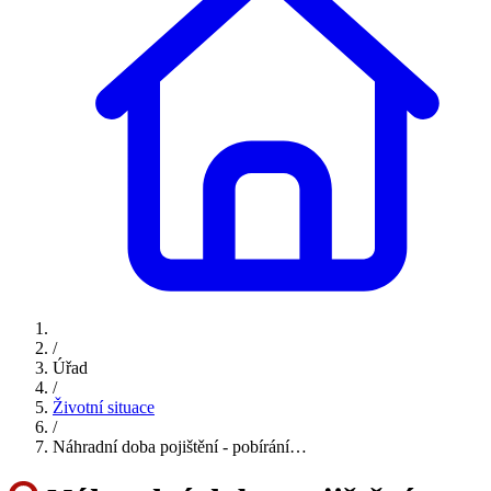
/
Úřad
/
Životní situace
/
Náhradní doba pojištění - pobírání…