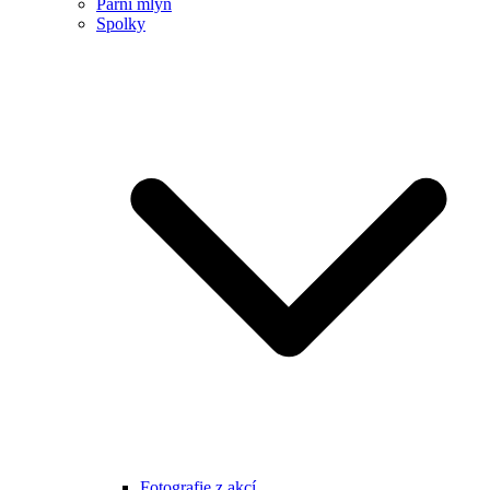
Parní mlýn
Spolky
Fotografie z akcí