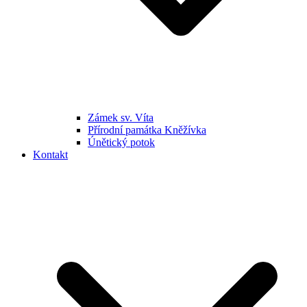
Zámek sv. Víta
Přírodní památka Kněžívka
Únětický potok
Kontakt