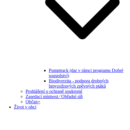
Pumptrack (dar v rámci programu Dobré
sousedství)
Biodiverzita - podpora drobných
hmyzožravých zpěvných ptáků
Prohlášení o ochraně soukromí
Zasedací místnost ⁄ Obřadní síň
Občan+
Život v obci