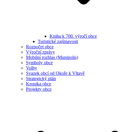
Kniha k 700. výročí obce
Turistické zajímavosti
Rozpočet obce
Výroční zprávy
Mobilní rozhlas (Munipolis)
Symboly obce
Volby
Svazek obcí od Okoře k Vltavě
Strategický plán
Kronika obce
Projekty obce