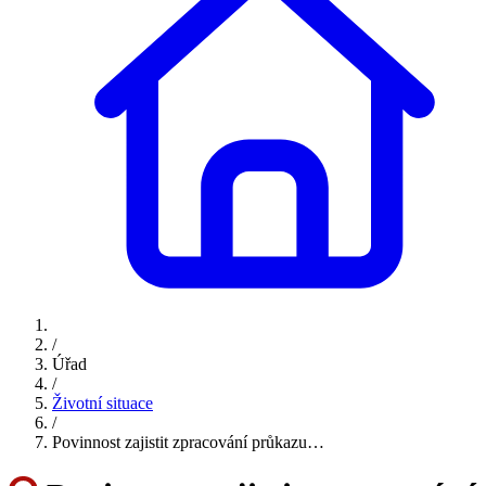
/
Úřad
/
Životní situace
/
Povinnost zajistit zpracování průkazu…