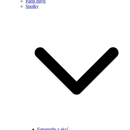
Parní mlýn
Spolky
Fotografie z akcí