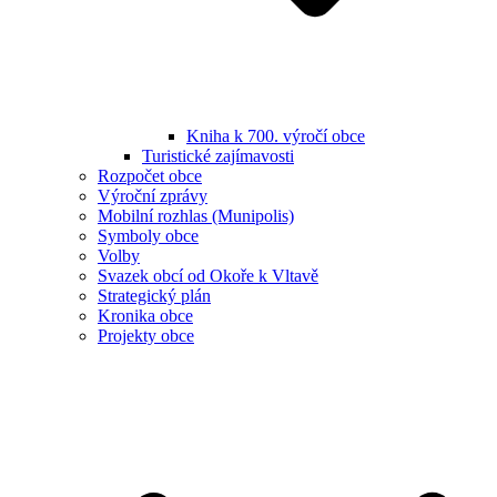
Kniha k 700. výročí obce
Turistické zajímavosti
Rozpočet obce
Výroční zprávy
Mobilní rozhlas (Munipolis)
Symboly obce
Volby
Svazek obcí od Okoře k Vltavě
Strategický plán
Kronika obce
Projekty obce