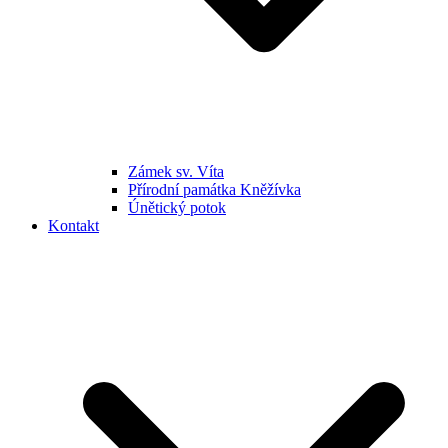
Zámek sv. Víta
Přírodní památka Kněžívka
Únětický potok
Kontakt