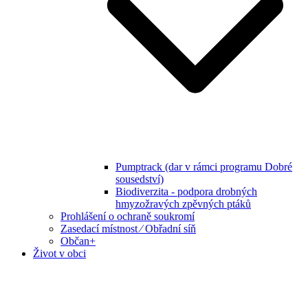
Pumptrack (dar v rámci programu Dobré
sousedství)
Biodiverzita - podpora drobných
hmyzožravých zpěvných ptáků
Prohlášení o ochraně soukromí
Zasedací místnost ⁄ Obřadní síň
Občan+
Život v obci