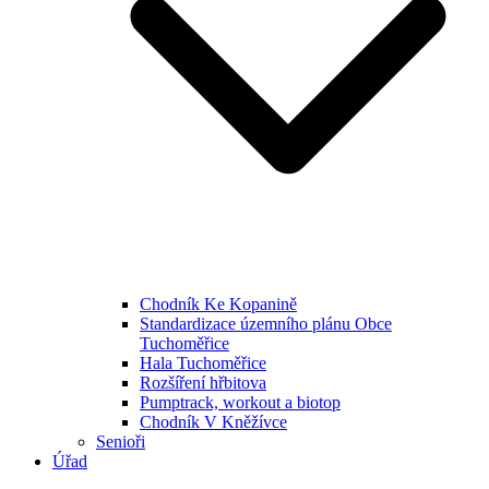
Chodník Ke Kopanině
Standardizace územního plánu Obce
Tuchoměřice
Hala Tuchoměřice
Rozšíření hřbitova
Pumptrack, workout a biotop
Chodník V Kněžívce
Senioři
Úřad