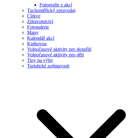
Fotografie z akcí
Tuchoměřický zpravodaj
Církve
Zdravotnictví
Fotogalerie
Mapy
Kalendář akcí
Knihovna
Volnočasové aktivity pro dospělé
Volnočasové aktivity pro děti
Tipy na výlet
Turistické zajímavosti