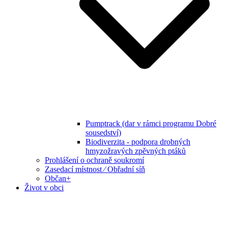
Pumptrack (dar v rámci programu Dobré
sousedství)
Biodiverzita - podpora drobných
hmyzožravých zpěvných ptáků
Prohlášení o ochraně soukromí
Zasedací místnost ⁄ Obřadní síň
Občan+
Život v obci