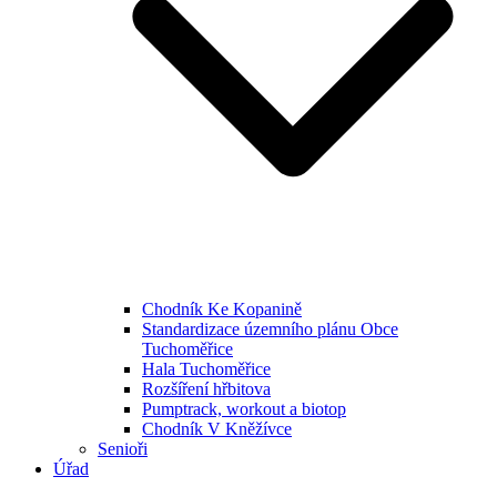
Chodník Ke Kopanině
Standardizace územního plánu Obce
Tuchoměřice
Hala Tuchoměřice
Rozšíření hřbitova
Pumptrack, workout a biotop
Chodník V Kněžívce
Senioři
Úřad