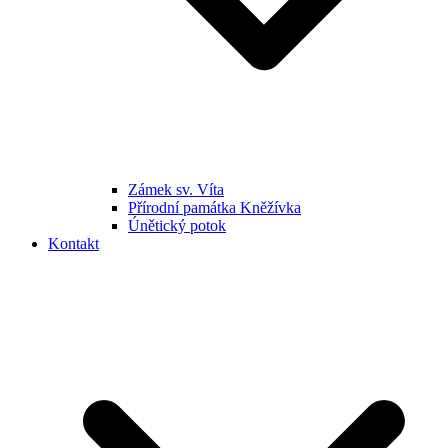
Zámek sv. Víta
Přírodní památka Kněžívka
Únětický potok
Kontakt