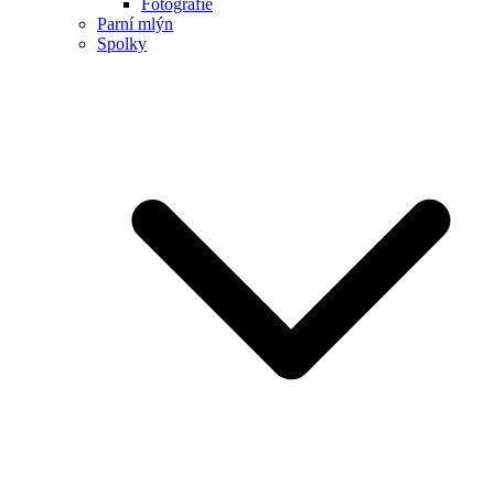
Fotografie
Parní mlýn
Spolky