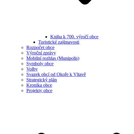
Kniha k 700. výročí obce
Turistické zajímavosti
Rozpočet obce
Výroční zprávy
Mobilní rozhlas (Munipolis)
Symboly obce
Volby
Svazek obcí od Okoře k Vltavě
Strategický plán
Kronika obce
Projekty obce